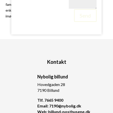
familie på udkig efter et godt sted at opfostre børn, eller en
enkeltperson, der søger en højkvalitetslivsstil, så vil Billund
Send
imødekomme dine behov.
Kontakt
Nybolig billund
Hovedgaden 28
7190 Billund
Tlf. 7665 9400
Email: 7190@nybolig.dk
Web: billund-posthusene.dk