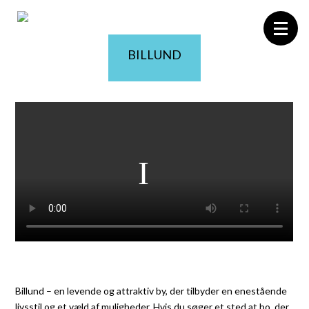
BILLUND
Forside
Boligvælger
Carporte
Projektet
Området
Billund
Galleri
Kontakt
Billund – en levende og attraktiv by, der tilbyder en enestående
livsstil og et væld af muligheder. Hvis du søger et sted at bo, der