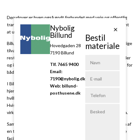
Derudover er byen også godt forbundet med veje og offentlig
transport, hvilket gør det nemt at komme til og fra Billund samt
Nybolig
×
at udforske de omkringliggende områder.
Billund
Bestil
Billund byder på attraktive faciliteter, du har brug for i din daglige
materiale
Hovedgaden 28
tilværelse. Der er moderne butikker, hyggelige caféer, gode
7190 Billund
restauranter og et bredt udvalg af specialbutikker. Byens skoler
Tlf. 7665 9400
og institutioner har et godt omdømme, og der er rig mulighed for
Email:
både fritidsaktiviteter.
7190@nybolig.dk
I Billund finder du også et stærkt erhvervsmiljø. Byen er
Web: billund-
hjemsted for LEGO-koncernen og andre store virksomheder,
posthusene.dk
hvilket skaber et væld af jobmuligheder og økonomisk vækst.
Hvis du ønsker at udvikle din karriere eller etablere din egen
virksomhed, er Billund et sted med et attraktivt erhvervsklima.
Sammenfattende tilbyder Billund en enestående kombination af
en tryg og familievenlig atmosfære, fantastisk natur, praktiske
faciliteter og et dynamisk erhvervsmiljø. Uanset om du er en