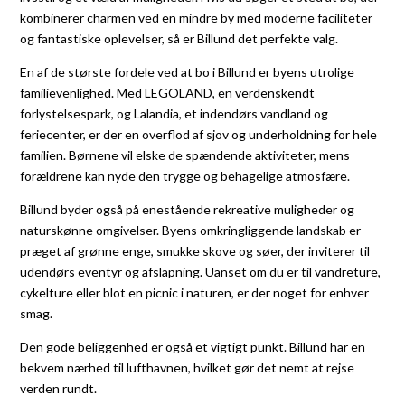
kombinerer charmen ved en mindre by med moderne faciliteter
og fantastiske oplevelser, så er Billund det perfekte valg.
En af de største fordele ved at bo i Billund er byens utrolige
familievenlighed. Med LEGOLAND, en verdenskendt
forlystelsespark, og Lalandia, et indendørs vandland og
feriecenter, er der en overflod af sjov og underholdning for hele
familien. Børnene vil elske de spændende aktiviteter, mens
forældrene kan nyde den trygge og behagelige atmosfære.
Billund byder også på enestående rekreative muligheder og
naturskønne omgivelser. Byens omkringliggende landskab er
præget af grønne enge, smukke skove og søer, der inviterer til
udendørs eventyr og afslapning. Uanset om du er til vandreture,
cykelture eller blot en picnic i naturen, er der noget for enhver
smag.
Den gode beliggenhed er også et vigtigt punkt. Billund har en
bekvem nærhed til lufthavnen, hvilket gør det nemt at rejse
verden rundt.