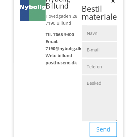
×
Billund
Bestil
materiale
Hovedgaden 28
7190 Billund
3D panoramabilleder
Tlf. 7665 9400
Email:
7190@nybolig.dk
Web: billund-
posthusene.dk
Send