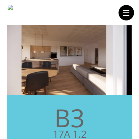
Forside
Boligvælger
Carporte
Projektet
Området
Billund
B3
Galleri
Kontakt
17A 1.2