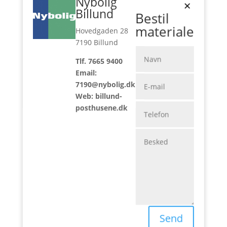
Nybolig
×
Billund
Bestil
materiale
Hovedgaden 28
7190 Billund
Tlf. 7665 9400
Email:
7190@nybolig.dk
Web: billund-
posthusene.dk
Send