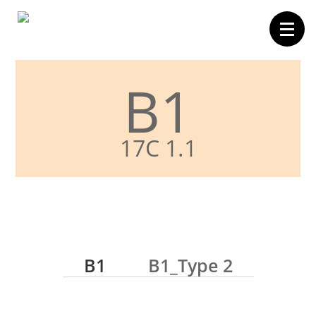
B1
Forside
Boligvælger
Carporte
17C 1.1
Projektet
Området
Billund
Galleri
B1
B1_Type 2
Kontakt